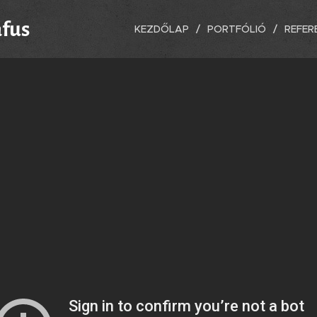
áfus
KEZDŐLAP
PORTFÓLIÓ
REFER